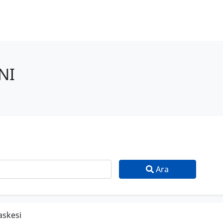
NI
Ara
askesi