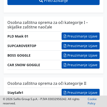
Pretraživanje
Osobna zaštitna oprema za oči kategorije I –
skijaške zaštitne naočale
PLD Mask 01
Preuzimanje izjave
SUPCAROVERTOP
Preuzimanje izjave
BOSS GOGGLE
Preuzimanje izjave
CAR SNOW GOGGLE
Preuzimanje izjave
Osobna zaštitna oprema za oči kategorije II
StaySafe1
Preuzimanje izjave
© 2026 Safilo Group S.p.A. - P.IVA 03032950242. All rights
Cookie
StaySafe2
Preuzimanje izjave
reserved.
Policy